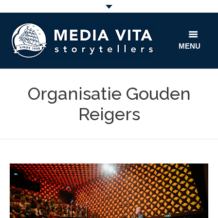
MENU
home
Organisatie Gouden
film
Reigers
fun