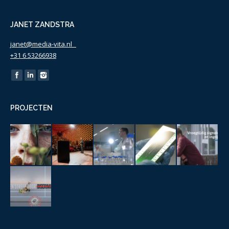
JANET ZANDSTRA
janet@media-vita.nl
+31 6 53266938
Find us on:
PROJECTEN