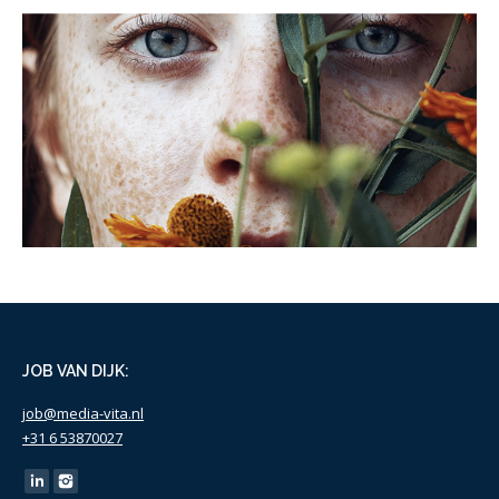
Dr Hauschka
JOB VAN DIJK:
job@media-vita.nl
+31 6 53870027
Find us on: