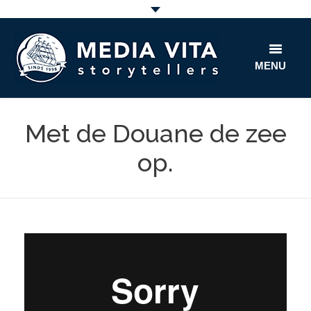
MENU
home
Met de Douane de zee
film
op.
fun