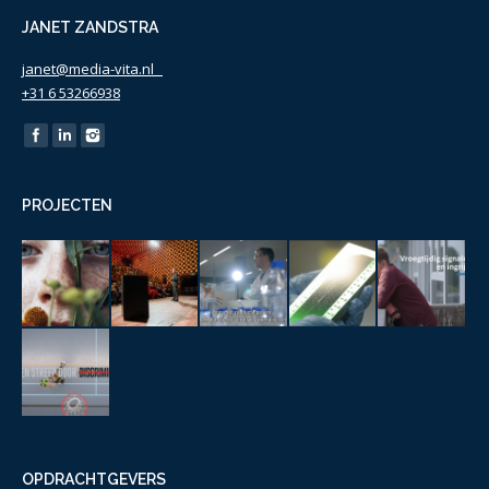
JANET ZANDSTRA
janet@media-vita.nl
+31 6 53266938
Find us on:
PROJECTEN
OPDRACHTGEVERS