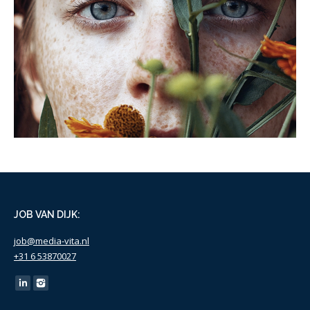
Dr Hauschka
JOB VAN DIJK:
job@media-vita.nl
+31 6 53870027
Find us on: