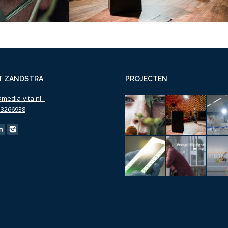
T ZANDSTRA
PROJECTEN
@media-vita.nl
53266938
s on: