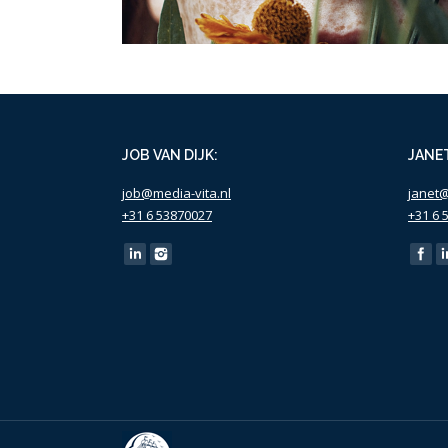
JOB VAN DIJK:
JANE
job@media-vita.nl
janet
+31 6 53870027
+31 6 
Find us on:
Find u