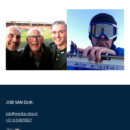
De Alternatieve
Elfstedentocht. Ee
menselijke story.
JOB VAN DIJK:
job@media-vita.nl
+31 6 53870027