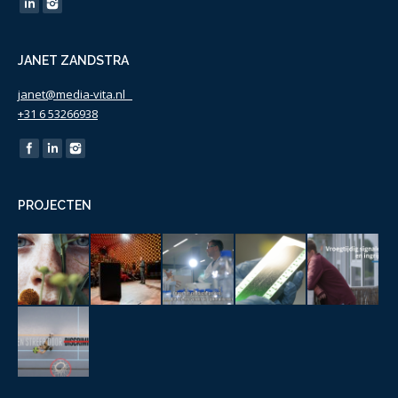
Find us on:
JANET ZANDSTRA
janet@media-vita.nl
+31 6 53266938
Find us on:
PROJECTEN