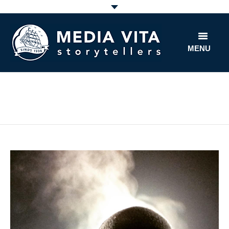
MENU
home
film
fun