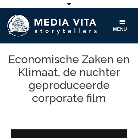
MENU
home
Economische Zaken en
film
Klimaat, de nuchter
fun
geproduceerde
corporate film