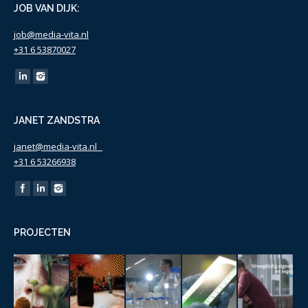
JOB VAN DIJK:
job@media-vita.nl
+31 6 53870027
Find us on:
JANET ZANDSTRA
janet@media-vita.nl
+31 6 53266938
Find us on:
PROJECTEN