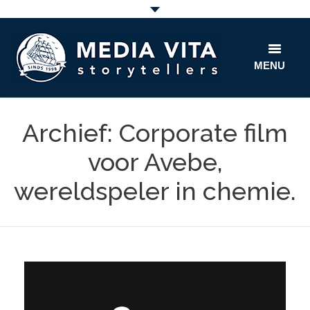
MENU
home
Archief: Corporate film
film
voor Avebe,
fun
wereldspeler in chemie.