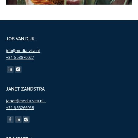
JOB VAN DIJK:
job@media-vita.nl
+31 6 53870027
Find us on:
JANET ZANDSTRA
janet@media-vita.nl
+31 6 53266938
Find us on: