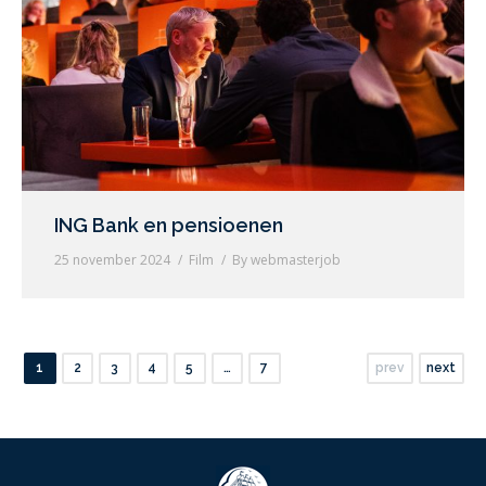
ING Bank en pensioenen
25 november 2024
Film
By
webmasterjob
1
2
3
4
5
…
7
prev
next