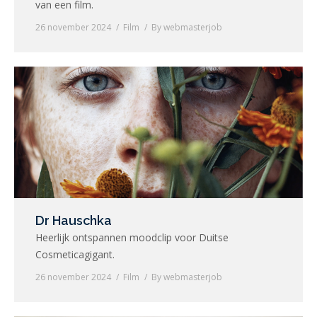
van een film.
26 november 2024
Film
By
webmasterjob
Dr Hauschka
Heerlijk ontspannen moodclip voor Duitse
Cosmeticagigant.
26 november 2024
Film
By
webmasterjob